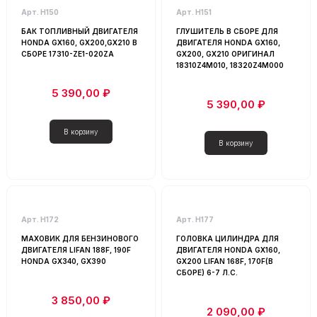
Арт. Н150
Арт. Н151
БАК ТОПЛИВНЫЙ ДВИГАТЕЛЯ
ГЛУШИТЕЛЬ В СБОРЕ ДЛЯ
HONDA GX160, GX200,GX210 В
ДВИГАТЕЛЯ HONDA GX160,
СБОРЕ 17310-ZE1-020ZA
GX200, GX210 ОРИГИНАЛ
18310Z4M010, 18320Z4M000
5 390,00 ₽
5 390,00 ₽
Арт. Н172
Арт. Н177
МАХОВИК ДЛЯ БЕНЗИНОВОГО
ГОЛОВКА ЦИЛИНДРА ДЛЯ
ДВИГАТЕЛЯ LIFAN 188F, 190F
ДВИГАТЕЛЯ HONDA GX160,
HONDA GX340, GX390
GX200 LIFAN 168F, 170F(В
СБОРЕ) 6-7 Л.С.
3 850,00 ₽
2 090,00 ₽