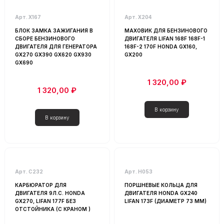
Запчасти для строительных инструментов
Арт. Х167
Арт. Х204
Карбюратор для бензинового двигателя
БЛОК ЗАМКА ЗАЖИГАНИЯ В
МАХОВИК ДЛЯ БЕНЗИНОВОГО
СБОРЕ БЕНЗИНОВОГО
ДВИГАТЕЛЯ LIFAN 168F 168F-1
Картер для бензинового двигателя
ДВИГАТЕЛЯ ДЛЯ ГЕНЕРАТОРА
168F-2 170F HONDA GX160,
Катушка зажигания (магнето) для бензинового двигателя
GX270 GX390 GX620 GX930
GX200
GX690
Клапан для бензинового двигателя
1 320,00 ₽
Клапанная крышка для бензинового двигателя
1 320,00 ₽
Кожух для бензинового двигателя
Коленчатый вал для бензинового двигателя
Колпачок свечной для бензинового двигателя
Кольца поршневые для бензинового двигателя
Корпус воздушного фильтра для бензинового двигателя
Маховик для бензинового двигателя
Арт. С232
Арт. Н053
Набор прокладок для бензинового двигателя
КАРБЮРАТОР ДЛЯ
ПОРШНЕВЫЕ КОЛЬЦА ДЛЯ
ДВИГАТЕЛЯ 9Л.С. HONDA
ДВИГАТЕЛЯ HONDA GX240
Насос топливный для бензинового двигателя
GX270, LIFAN 177F БЕЗ
LIFAN 173F (ДИАМЕТР 73 ММ)
Поршневая группа для бензинового двигателя
ОТСТОЙНИКА (С КРАНОМ )
Прочие запчасти