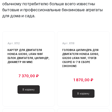
обычному потребителю больше всего известны
бытовые и профессиональные бензиновые агрегаты
для дома и сада.
Каталог
Арт. Х112
Арт. Х118
- Любой -
КАРТЕР ДЛЯ ДВИГАТЕЛЯ
ГОЛОВКА ЦИЛИНДРА ДЛЯ
HONDA GX390, LIFAN 188F
ДВИГАТЕЛЯ HONDA GX160,
Бак топливный для бензинового двигателя
(БЛОК ДВИГАТЕЛЯ, ЦИЛИНДР,
GX200 LIFAN 168F, 170F(В
Вал балансирный для бензинового двигателя
ДИАМЕТР 88 ММ)
СБОРЕ) 6-7 В СБОРЕ
(ЭКОНОМ)
Глушитель для бензинового двигателя
7 370,00 ₽
Головка цилиндра для бензинового двигателя
1 870,00 ₽
Замок зажигания для бензинового двигателя
Запчасти для бензиновых двигателей
Запчасти для двигателей общего назначения
Запчасти для дизельных двигателей
Запчасти для инструментов