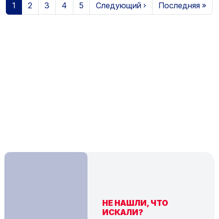
Страница
Страница
Страница
Страница
Страница
Следующая страница
Последняя стр
1
2
3
4
5
Следующий ›
Последняя »
НЕ НАШЛИ, ЧТО
ИСКАЛИ?