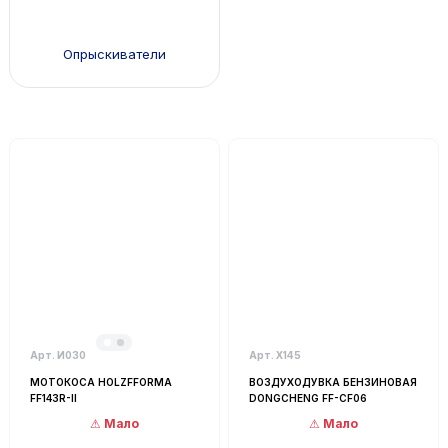
Опрыскиватели
Арт. И030
Арт. Х145
МОТОКОСА HOLZFFORMA
ВОЗДУХОДУВКА БЕНЗИНОВАЯ
FF143R-II
DONGCHENG FF-CF06
Мало
Мало