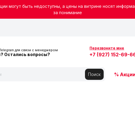
ции могут быть недоступны, а цены на витрине носят информа
за понимание
ВЕРХН
Перезвоните мне
Telegram для связи с менеджером
+7 (927) 152-69-6
и? Остались вопросы?
ОСНО
% Акции
Поиск