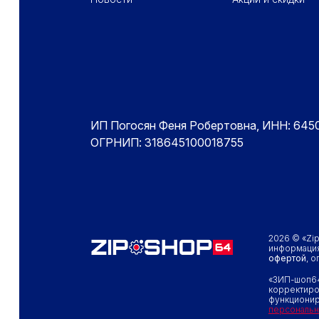
ПОДВАЛ - МЕНЮ 1
ПОДВАЛ 
ИП Погосян Феня Робертовна, ИНН: 64
ОГРНИП: 318645100018755
2026 © «Zi
информация
офертой
, 
«ЗИП-шоп64
корректиро
функционир
персональн