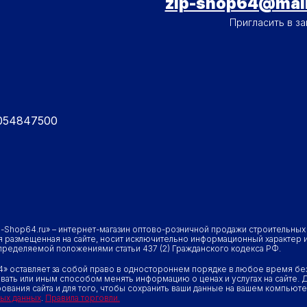
- МЕНЮ 2
zip-shop64@mail
Пригласить в за
5054847500
p-Shop64.ru» – интернет-магазин оптово-розничной продажи строительны
 размещенная на сайте, носит исключительно информационный характер и 
определяемой положениями статьи 437 (2) Гражданского кодекса РФ.
» оставляет за собой право в одностороннем порядке в любое время без
вать или иным способом менять информацию о ценах и услугах на сайте. Д
ования сайта и для того, чтобы сохранить ваши данные на вашем компьюте
ых данных
.
Правила торговли.