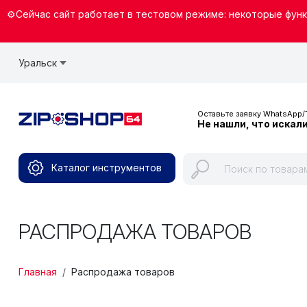
Перейти к основному содержанию
⚙️Сейчас сайт работает в тестовом режиме: некоторые функ
Уральск
Оставьте заявку WhatsApp/
Не нашли, что искал
Каталог инструментов
РАСПРОДАЖА ТОВАРОВ
СТРОКА НАВИГАЦИИ
Главная
Распродажа товаров