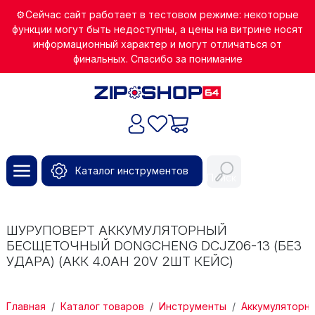
Перейти к основному содержанию
⚙️Сейчас сайт работает в тестовом режиме: некоторые
функции могут быть недоступны, а цены на витрине носят
информационный характер и могут отличаться от
финальных. Спасибо за понимание
Каталог инструментов
Поиск
ШУРУПОВЕРТ АККУМУЛЯТОРНЫЙ
БЕСЩЕТОЧНЫЙ DONGCHENG DCJZ06-13 (БЕЗ
УДАРА) (АКК 4.0AH 20V 2ШТ КЕЙС)
СТРОКА НАВИГАЦИИ
Главная
Каталог товаров
Инструменты
Аккумуляторн