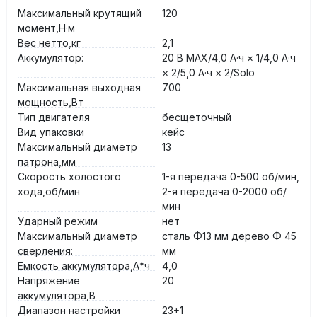
Максимальный крутящий
120
момент,Н·м
Вес нетто,кг
2,1
Аккумулятор:
20 В MAX/4,0 А·ч × 1/4,0 А·ч
× 2/5,0 А·ч × 2/Solo
Максимальная выходная
700
мощность,Вт
Тип двигателя
бесщеточный
Вид упаковки
кейс
Максимальный диаметр
13
патрона,мм
Скорость холостого
1-я передача 0-500 об/мин,
хода,об/мин
2-я передача 0-2000 об/
мин
Ударный режим
нет
Максимальный диаметр
сталь Φ13 мм дерево Φ 45
сверления:
мм
Емкость аккумулятора,А*ч
4,0
Напряжение
20
аккумулятора,В
Диапазон настройки
23+1